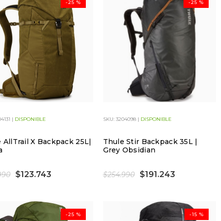
-25 %
-25 %
4131 |
DISPONIBLE
SKU: 3204098 |
DISPONIBLE
 AllTrail X Backpack 25L|
Thule Stir Backpack 35L |
a
Grey Obsidian
$123.743
$191.243
990
$254.990
-25 %
-15 %