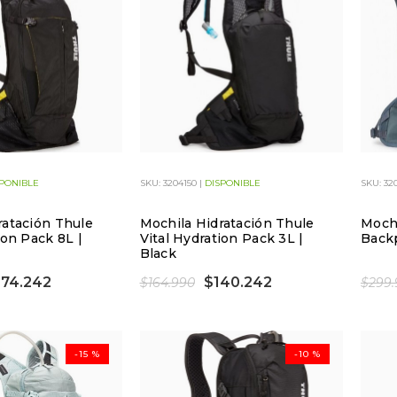
PONIBLE
SKU: 3204150 |
DISPONIBLE
SKU: 32
ratación Thule
Mochila Hidratación Thule
Mochi
ion Pack 8L |
Vital Hydration Pack 3L |
Backp
Black
174.242
$140.242
$164.990
$299.
-15 %
-10 %