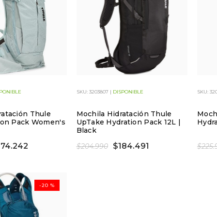
PONIBLE
SKU: 3203807 |
DISPONIBLE
SKU: 32
ratación Thule
Mochila Hidratación Thule
Mochi
tion Pack Women's
UpTake Hydration Pack 12L |
Hydra
Black
174.242
$184.491
$204.990
$225.
-20 %