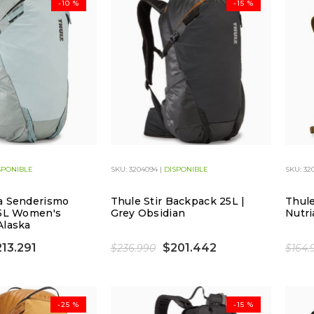
-10 %
-15 %
SPONIBLE
SKU: 3204094 |
DISPONIBLE
SKU: 320
a Senderismo
Thule Stir Backpack 25L |
Thule
25L Women's
Grey Obsidian
Nutri
Alaska
13.291
$201.442
$236.990
$164.
-25 %
-15 %