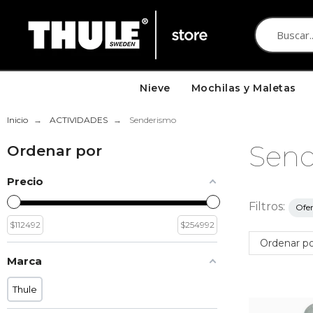
Nieve
Mochilas y Maletas
Inicio
ACTIVIDADES
Senderismo
Sen
Ordenar por
Precio
Filtros:
Ofe
$
112492
$
254992
Ordenar po
Marca
Thule