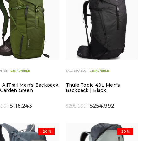
03736 |
DISPONIBLE
SKU: 3204507 |
DISPONIBLE
 AllTrail Men's Backpack
Thule Topio 40L Men's
 Garden Green
Backpack | Black
$116.243
$254.992
990
$299.990
-20 %
-20 %