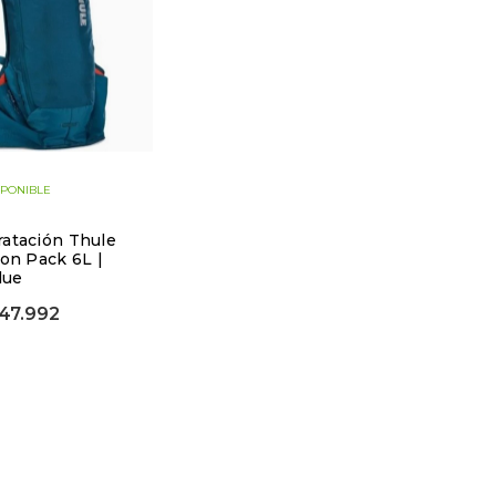
SPONIBLE
ratación Thule
ion Pack 6L |
lue
47.992