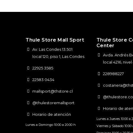
Thule Store Mall Sport
Thule Store C
Center
Av. Las Condes 13.501
Avda. Andrés Be
local 120, piso 1, Las Condes
local 4216, nive
22925 3585
228988227
22583 0434
costanera@thst
mallsport@thstore.cl
@thulestore.co
@thulestoremallsport
Horario de ate
Horario de atención
Lunes a Jueves 10:00 a 
Lunes a Domingo 10:00 a 20:00 h
Viernes y Sábado 10:00 