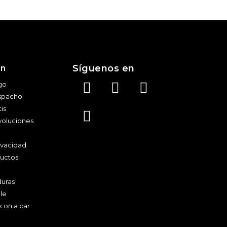
Síguenos en
ón
go
spacho
is
voluciones
rivacidad
ductos
duras
le
x on a car