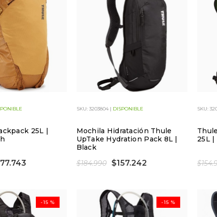
SPONIBLE
SKU: 3203804 |
DISPONIBLE
SKU: 32
Backpack 25L |
Mochila Hidratación Thule
Thule
sh
UpTake Hydration Pack 8L |
25L |
Black
77.743
$157.242
$184.990
$154.
-15 %
-15 %