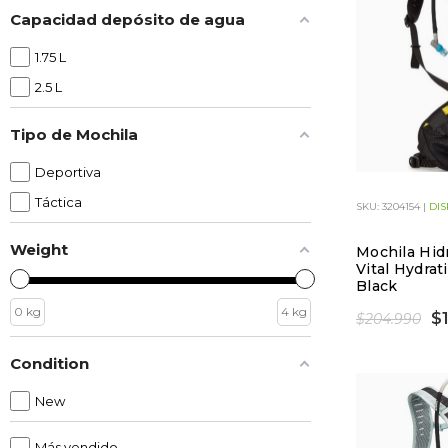
Capacidad depósito de agua
1.75 L
2.5 L
Tipo de Mochila
Deportiva
Táctica
SKU: 3204154 |
DIS
Weight
Mochila Hid
Vital Hydrat
Black
0
kg
4
kg
$
$204.990
Condition
New
Más vendido