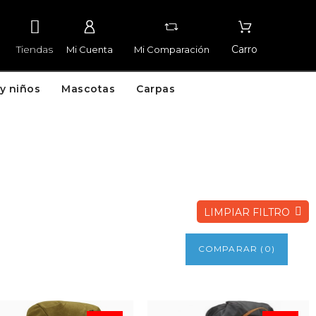
Tiendas
Carro
Mi Cuenta
Mi Comparación
y niños
Mascotas
Carpas
LIMPIAR FILTRO
COMPARAR
(
0
)