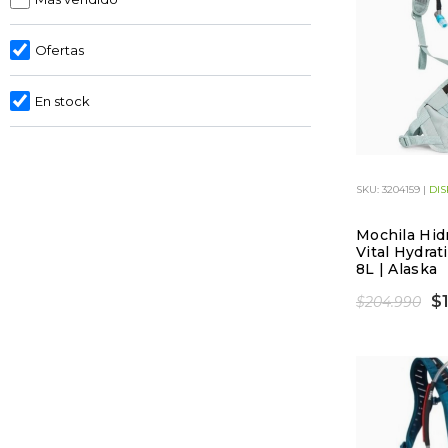
Ofertas
En stock
SKU: 3204159 |
DIS
Mochila Hid
Vital Hydra
8L | Alaska
$
$204.990