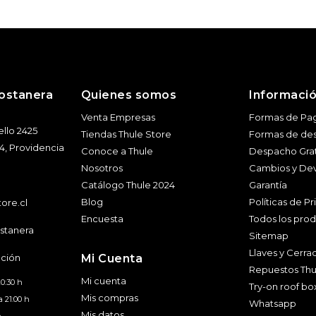
ostanera
Quienes somos
Informaci
Venta Empresas
Formas de Pa
llo 2425
Tiendas Thule Store
Formas de de
l 4, Providencia
Conoce a Thule
Despacho Grat
Nosotros
Cambios y De
Catálogo Thule 2024
Garantía
Blog
Políticas de P
ore.cl
Encuesta
Todos los pro
stanera
Sitemap
Llaves y Cerra
nción
Mi Cuenta
Repuestos Thu
Mi cuenta
20:30 h
Try-on roof bo
Mis compras
a 21:00 h
Whatsapp
Mis datos