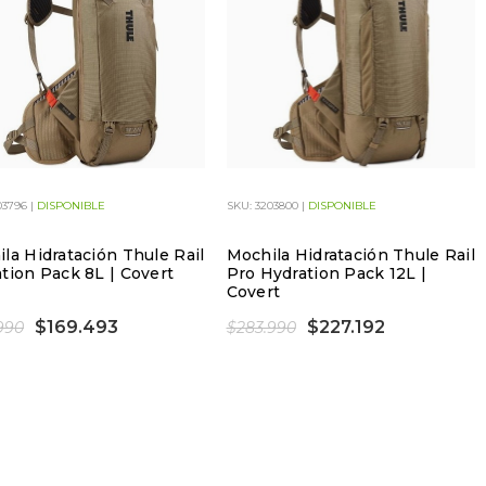
03796 |
DISPONIBLE
SKU: 3203800 |
DISPONIBLE
la Hidratación Thule Rail
Mochila Hidratación Thule Rail
tion Pack 8L | Covert
Pro Hydration Pack 12L |
Covert
$169.493
$227.192
990
$283.990