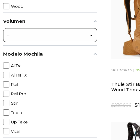
Wood
Volumen
Modelo Mochila
AllTrail
SKU: 3204095 |
DI
AllTrail X
Thule Stir 
Rail
Wood Thru
Rail Pro
Stir
$1
$236.990
Topio
Up Take
Vital