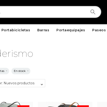
Portabicicletas
Barras
Portaequipajes
Paseos 
derismo
rtas
En stock
r: Nuevos productos