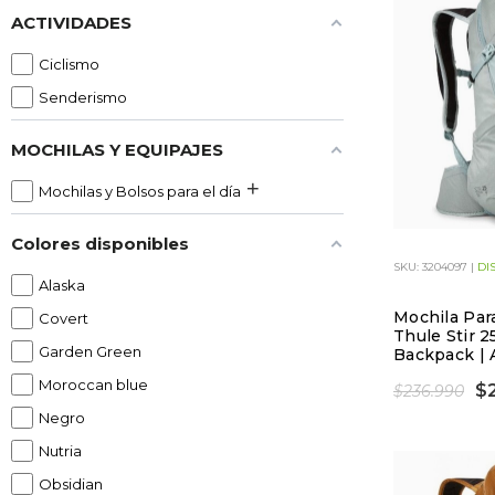
ACTIVIDADES
Ciclismo
Senderismo
MOCHILAS Y EQUIPAJES
Mochilas y Bolsos para el día
Colores disponibles
SKU: 3204097 |
DI
Alaska
Mochila Par
Covert
Thule Stir 
Garden Green
Backpack | 
Moroccan blue
$2
$236.990
Negro
Nutria
Obsidian