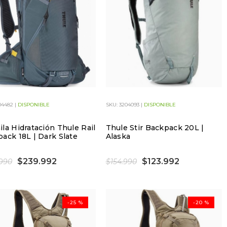
04482 |
DISPONIBLE
SKU: 3204093 |
DISPONIBLE
la Hidratación Thule Rail
Thule Stir Backpack 20L |
ack 18L | Dark Slate
Alaska
$239.992
$123.992
990
$154.990
-25 %
-20 %