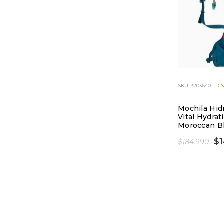
SKU: 3203640 |
DI
Mochila Hid
Vital Hydrat
Moroccan B
$1
$184.990