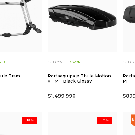
NIBLE
SKU: 629201 |
DISPONIBLE
SKU: 63
hule Tram
Portaequipaje Thule Motion
Porta
XT M | Black Glossy
M
$1.499.990
$899
-15 %
-10 %