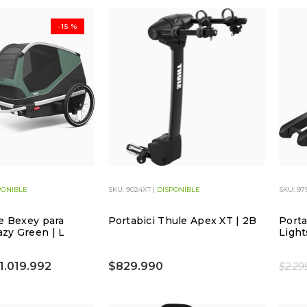
-15 %
PONIBLE
SKU: 9024XT |
DISPONIBLE
SKU: 97
le Bexey para
Portabici Thule Apex XT | 2B
Porta
zy Green | L
Light
1.019.992
$829.990
$2.29