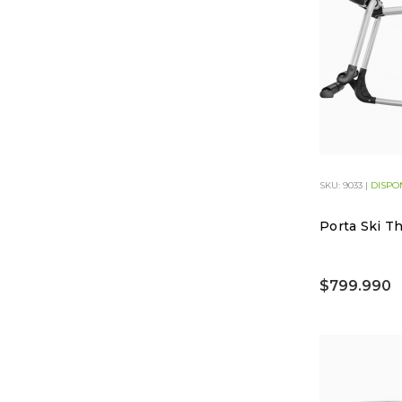
SKU: 9033 |
DISPO
Porta Ski T
$799.990