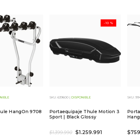
-10 %
NIBLE
SKU: 639600 |
DISPONIBLE
SKU: 99
hule HangOn 9708
Portaequipaje Thule Motion 3
Porta
Sport | Black Glossy
Hangi
$1.259.991
$759
$1.399.990