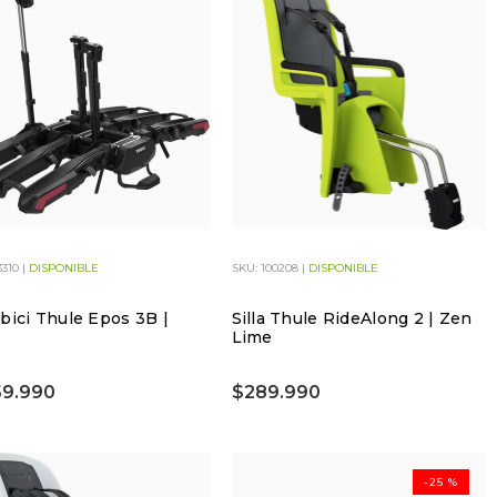
3310 |
DISPONIBLE
SKU: 100208 |
DISPONIBLE
bici Thule Epos 3B |
Silla Thule RideAlong 2 | Zen
Lime
59.990
$289.990
-25 %