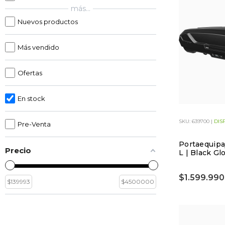
más...
Nuevos productos
Más vendido
Ofertas
En stock
SKU: 639700 |
DIS
Pre-Venta
Portaequipa
Precio
L | Black Gl
$1.599.990
$
139993
$
4500000