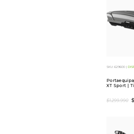
SKU: 629600 |
DIS
Portaequipa
XT Sport | T
$
$1.299.990