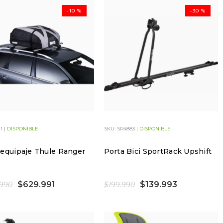
-10 %
-30 %
1 |
DISPONIBLE
SKU: SR4883 |
DISPONIBLE
equipaje Thule Ranger
Porta Bici SportRack Upshift
$629.991
$139.993
.990
$199.990