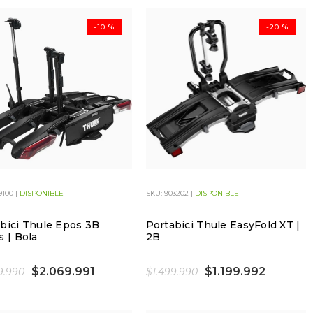
-10 %
-20 %
9100 |
DISPONIBLE
SKU: 903202 |
DISPONIBLE
bici Thule Epos 3B
Portabici Thule EasyFold XT |
s | Bola
2B
$2.069.991
$1.199.992
9.990
$1.499.990