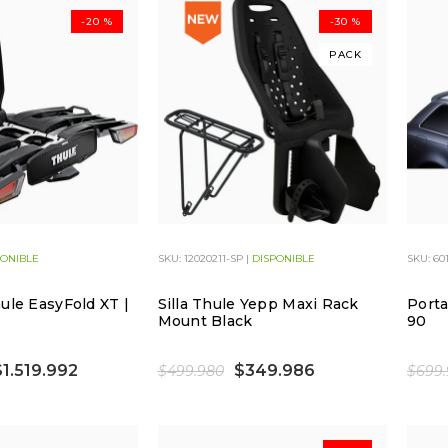
-20 %
-30 %
PACK
PONIBLE
SKU: 12020211-SP |
DISPONIBLE
SKU: 601
ule EasyFold XT |
Silla Thule Yepp Maxi Rack
Porta
Mount Black
90
$1.519.992
$349.986
$499.980
$699