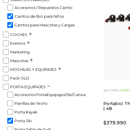
Accesorios / Repuestos Carrito
Carritos de Bici para Niños
Carritos para Mascotas y Cargas
COCHES
Eventos
Marketing
Mascotas
MOCHILAS Y EQUIPAJES
Pack OLD
PORTA EQUIPAJES
SKU: 9708 |
DISPO
Accesorios PortaEquipajes/Ski/Canoa
Portabici T
Parrillas de Techo
| 4B
Porta Kayak
Porta Ski
$379.990
Porta Tabla de Surf