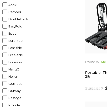
Apex
Camber
DoubleTrack
EasyFold
Epos
EuroRide
FastRide
FreeRide
Freeway
SKU: 934100 |
DIS
HangOn
Portabici Th
Helium
3B
OutPace
$1.899.990
Outway
Passage
Proride