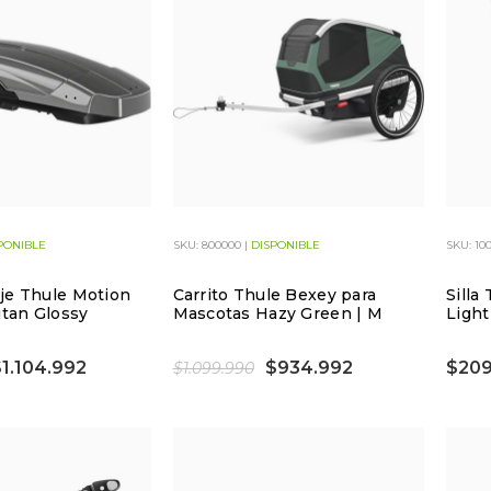
PONIBLE
SKU: 800000 |
DISPONIBLE
SKU: 10
je Thule Motion
Carrito Thule Bexey para
Silla
itan Glossy
Mascotas Hazy Green | M
Light
1.104.992
$934.992
$209
$1.099.990