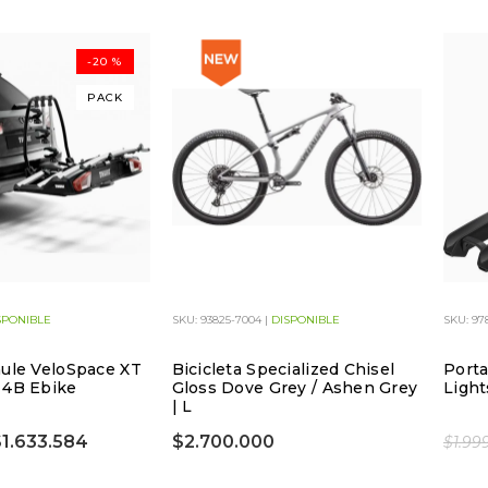
-20 %
PACK
SPONIBLE
SKU: 93825-7004 |
DISPONIBLE
SKU: 97
hule VeloSpace XT
Bicicleta Specialized Chisel
Porta
 4B Ebike
Gloss Dove Grey / Ashen Grey
Light
| L
1.633.584
$2.700.000
$1.99