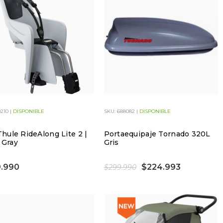
0210 |
DISPONIBLE
SKU: 688082 |
DISPONIBLE
 Thule RideAlong Lite 2 |
Portaequipaje Tornado 320L
 Gray
Gris
.990
$224.993
$299.990