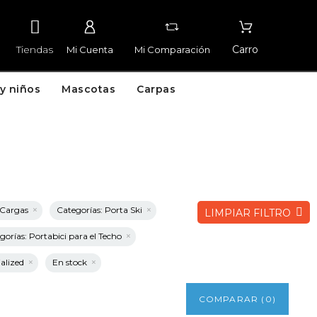
Tiendas
Carro
Mi Cuenta
Mi Comparación
y niños
Mascotas
Carpas
y Cargas
Categorías: Porta Ski
LIMPIAR FILTRO
gorías: Portabici para el Techo
ialized
En stock
COMPARAR
(
0
)