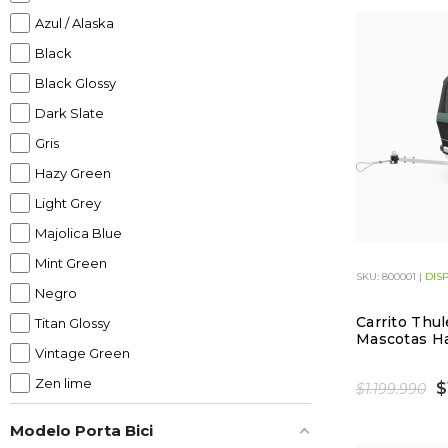
Sillas traseras
Azul / Alaska
Specialized
Black
Black Glossy
Dark Slate
Gris
Hazy Green
Light Grey
Majolica Blue
Mint Green
SKU: 800001 |
DIS
Negro
Carrito Thu
Titan Glossy
Mascotas Ha
Vintage Green
Zen lime
$
$1.199.990
Modelo Porta Bici