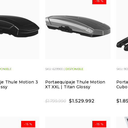
-15 %
PONIBLE
SKU: 629900 |
DISPONIBLE
SKU: 90
je Thule Motion 3
Portaequipaje Thule Motion
Porta
ossy
XT XXL | Titan Glossy
Cubo
$1.529.992
$1.8
$1.799.990
-15 %
-15 %