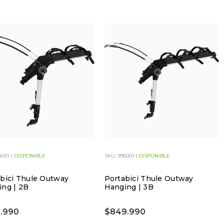
4001 |
DISPONIBLE
SKU: 995001 |
DISPONIBLE
bici Thule Outway
Portabici Thule Outway
ng | 2B
Hanging | 3B
.990
$849.990