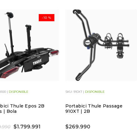
-10 %
8100 |
DISPONIBLE
SKU: 910XT |
DISPONIBLE
bici Thule Epos 2B
Portabici Thule Passage
s | Bola
910XT | 2B
$1.799.991
$269.990
9.990