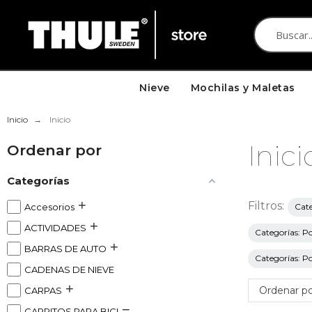
Nieve
Mochilas y Maletas
Inicio
Inicio
Inici
Ordenar por
Categorías
Filtros:
Accesorios
Cate
ACTIVIDADES
Categorías: P
BARRAS DE AUTO
Categorías: P
CADENAS DE NIEVE
Ordenar po
CARPAS
CARRITOS PARA BICI