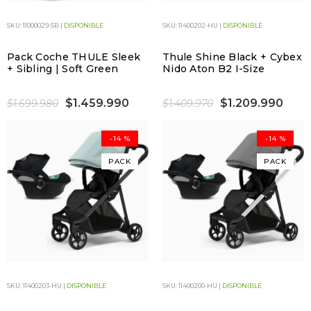
SKU: 11000029-SB |
DISPONIBLE
SKU: 11400202-HU |
DISPONIBLE
Pack Coche THULE Sleek
Thule Shine Black + Cybex
+ Sibling | Soft Green
Nido Aton B2 I-Size
$1.459.990
$1.209.990
$1.699.980
$1.409.970
-14 %
-14 %
PACK
PACK
SKU: 11400203-HU |
DISPONIBLE
SKU: 11400200-HU |
DISPONIBLE