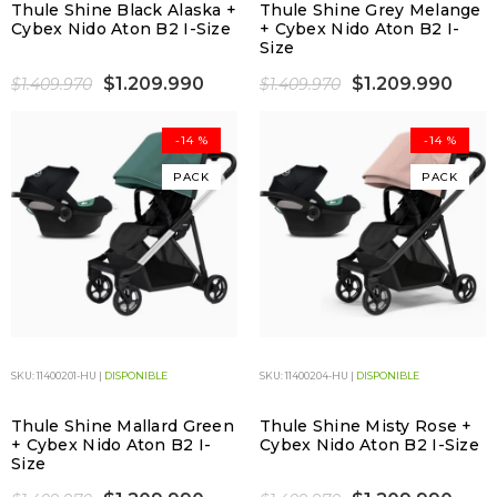
Thule Shine Black Alaska +
Thule Shine Grey Melange
Cybex Nido Aton B2 I-Size
+ Cybex Nido Aton B2 I-
Size
$1.209.990
$1.209.990
$1.409.970
$1.409.970
-14 %
-14 %
PACK
PACK
SKU: 11400201-HU |
DISPONIBLE
SKU: 11400204-HU |
DISPONIBLE
Thule Shine Mallard Green
Thule Shine Misty Rose +
+ Cybex Nido Aton B2 I-
Cybex Nido Aton B2 I-Size
Size