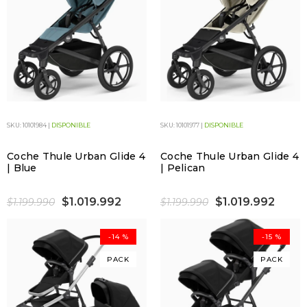
SKU: 10101984 |
DISPONIBLE
SKU: 10101977 |
DISPONIBLE
Coche Thule Urban Glide 4
Coche Thule Urban Glide 4
| Blue
| Pelican
$1.019.992
$1.019.992
$1.199.990
$1.199.990
-14 %
-15 %
PACK
PACK