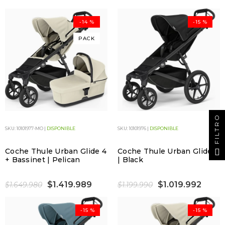
-14 %
-15 %
PACK
FILTRO
SKU: 10101977-MO |
DISPONIBLE
SKU: 10101976 |
DISPONIBLE
Coche Thule Urban Glide 4
Coche Thule Urban Glide 4
+ Bassinet | Pelican
| Black
$1.419.989
$1.019.992
$1.649.980
$1.199.990
-15 %
-15 %