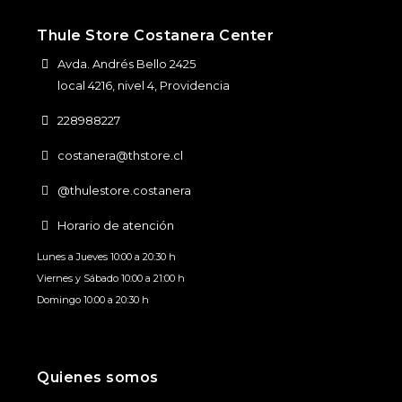
Thule Store Costanera Center
Avda. Andrés Bello 2425
local 4216, nivel 4, Providencia
228988227
costanera@thstore.cl
@thulestore.costanera
Horario de atención
Lunes a Jueves 10:00 a 20:30 h
Viernes y Sábado 10:00 a 21:00 h
Domingo 10:00 a 20:30 h
Quienes somos