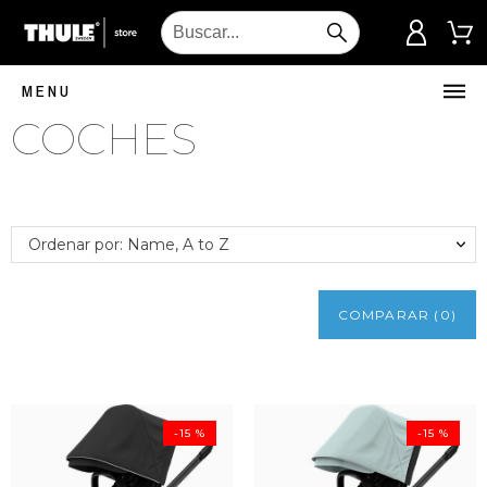
MENU
COCHES
Ordenar por: Name, A to Z
COMPARAR
(
0
)
-15 %
-15 %