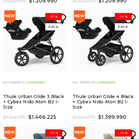
$1.209.990
$1.209.990
$1.409.970
$1.409.970
-15 %
-14 %
PACK
PACK
SKU: 10101991-HU |
DISPONIBLE
SKU: 10101976-HU |
DISPONIBLE
Thule Urban Glide 3 Black
Thule Urban Glide 4 Black
+ Cybex Nido Aton B2 I-
+ Cybex Nido Aton B2 I-
Size
Size
$1.466.225
$1.399.990
$1.724.970
$1.624.970
-14 %
-14 %