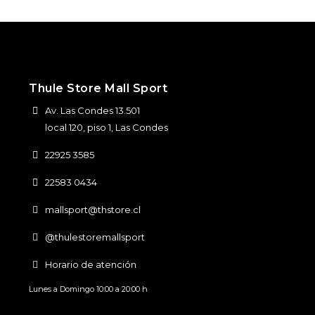
Thule Store Mall Sport
Av. Las Condes 13.501
local 120, piso 1, Las Condes
22925 3585
22583 0434
mallsport@thstore.cl
@thulestoremallsport
Horario de atención
Lunes a Domingo 10:00 a 20:00 h