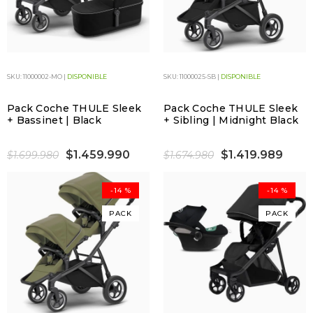
SKU: 11000002-MO |
DISPONIBLE
SKU: 11000025-SB |
DISPONIBLE
Pack Coche THULE Sleek
Pack Coche THULE Sleek
+ Bassinet | Black
+ Sibling | Midnight Black
$1.459.990
$1.419.989
$1.699.980
$1.674.980
-14 %
-14 %
PACK
PACK