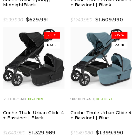
MidnightBlack
+ Bassinet | Black
$629.991
$1.609.990
$699.990
$1.749.980
-19 %
-15 %
PACK
PACK
SKU: 10101976-MO |
DISPONIBLE
SKU: 10101984-MO |
DISPONIBLE
Coche Thule Urban Glide 4
Coche Thule Urban Glide 4
+ Bassinet | Black
+ Bassinet | Blue
$1.329.989
$1.399.990
$1.649.980
$1.649.980