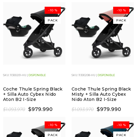
-10 %
-10 %
PACK
PACK
SKU: 11300201-HU |
DISPONIBLE
SKU: 11300208-HU |
DISPONIBLE
Coche Thule Spring Black
Coche Thule Spring Black
+ Silla Auto Cybex Nido
Misty + Silla Auto Cybex
Aton B2 I-Size
Nido Aton B2 I-Size
$979.990
$979.990
$1.093.970
$1.093.970
-10 %
-10 %
PACK
PACK