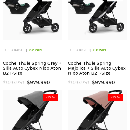
SKU: 11300205-HU |
DISPONIBLE
SKU: 11300103-HU |
DISPONIBLE
Coche Thule Spring Grey +
Coche Thule Spring
Silla Auto Cybex Nido Aton
Majolica + Silla Auto Cybex
B2 I-Size
Nido Aton B2 I-Size
$979.990
$979.990
$1.093.970
$1.093.970
-10 %
-10 %