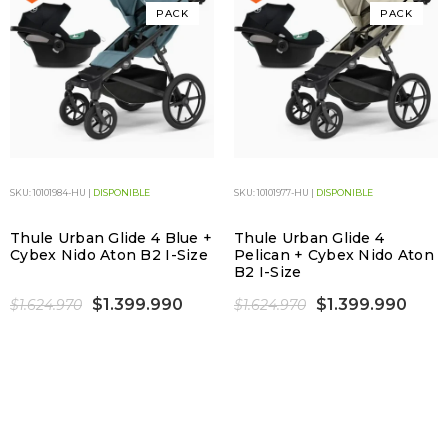
PACK
PACK
SKU: 10101984-HU |
DISPONIBLE
SKU: 10101977-HU |
DISPONIBLE
Thule Urban Glide 4 Blue +
Thule Urban Glide 4
Cybex Nido Aton B2 I-Size
Pelican + Cybex Nido Aton
B2 I-Size
$1.399.990
$1.399.990
$1.624.970
$1.624.970