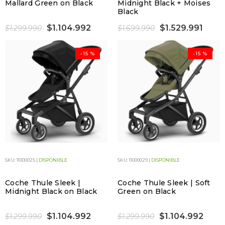
Mallard Green on Black
Midnight Black + Moises
Black
$1.104.992
$1.529.991
$1.299.990
$1.699.990
-15 %
-15 %
SKU: 11000025 |
DISPONIBLE
SKU: 11000029 |
DISPONIBLE
Coche Thule Sleek |
Coche Thule Sleek | Soft
Midnight Black on Black
Green on Black
$1.104.992
$1.104.992
$1.299.990
$1.299.990