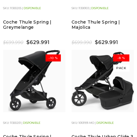
SKU: 11300205 |
DISPONIBLE
SKU: 11300103 |
DISPONIBLE
Coche Thule Spring |
Coche Thule Spring |
Greymelange
Majolica
$629.991
$629.991
$699.990
$699.990
-10 %
-8 %
PACK
SKU: 11300201 |
DISPONIBLE
SKU: 10101991-MO |
DISPONIBLE
Coche Thule Spring |
Coche Thule Urban Glide 3