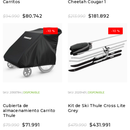
Carritos
Cheetah Cougar 1
$80.742
$181.892
$94.990
$213.990
-10 %
-10 %
SKU: 20100784 |
DISPONIBLE
SKU: 20201401 |
DISPONIBLE
Cubierta de
Kit de Ski Thule Cross Lite
almacenamiento Carrito
Grey
Thule
$71.991
$431.991
$79.990
$479.990