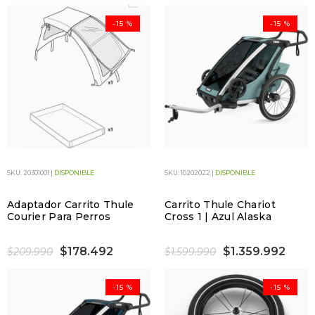
-15 %
-15 %
SKU: 20301001 |
DISPONIBLE
SKU: 10202022 |
DISPONIBLE
Adaptador Carrito Thule
Carrito Thule Chariot
Courier Para Perros
Cross 1 | Azul Alaska
$178.492
$1.359.992
$209.990
$1.599.990
-15 %
-15 %