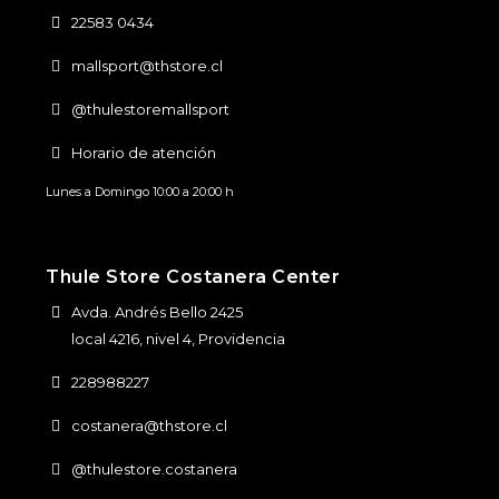
22583 0434
mallsport@thstore.cl
@thulestoremallsport
Horario de atención
Lunes a Domingo 10:00 a 20:00 h
Thule Store Costanera Center
Avda. Andrés Bello 2425
local 4216, nivel 4, Providencia
228988227
costanera@thstore.cl
@thulestore.costanera