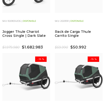
SKU: 10201034JOG |
DISPONIBLE
SKU: 20201511 |
DISPONIBLE
Jogger Thule Chariot
Rack de Carga Thule
Cross Single | Dark Slate
Carrito Single
$1.682.983
$50.992
$1.979.980
$59.990
-15 %
-15 %