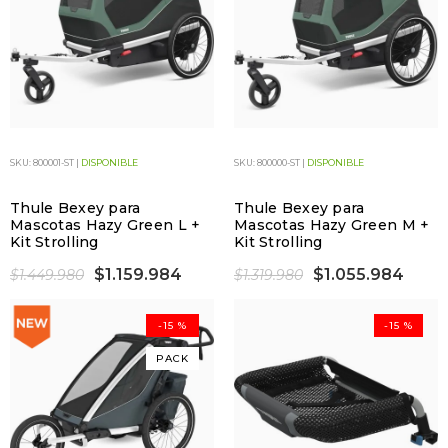
SKU: 800001-ST |
DISPONIBLE
SKU: 800000-ST |
DISPONIBLE
Thule Bexey para
Thule Bexey para
Mascotas Hazy Green L +
Mascotas Hazy Green M +
Kit Strolling
Kit Strolling
$1.159.984
$1.055.984
$1.449.980
$1.319.980
-15 %
-15 %
PACK