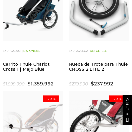
SKU: 10202021 |
DISPONIBLE
SKU: 20201302 |
DISPONIBLE
Carrito Thule Chariot
Rueda de Trote para Thule
Cross 1 | MajolBlue
CROSS 2 LITE 2
$1.359.992
$237.992
$1.599.990
$279.990
-20 %
-20 %
FILTRO