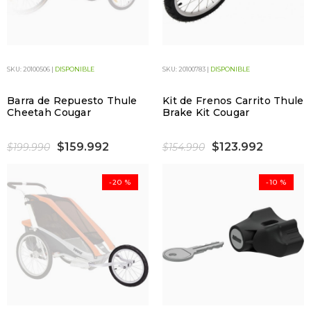
SKU: 20100506 |
DISPONIBLE
SKU: 20100783 |
DISPONIBLE
Barra de Repuesto Thule
Kit de Frenos Carrito Thule
Cheetah Cougar
Brake Kit Cougar
$159.992
$123.992
$199.990
$154.990
-20 %
-10 %