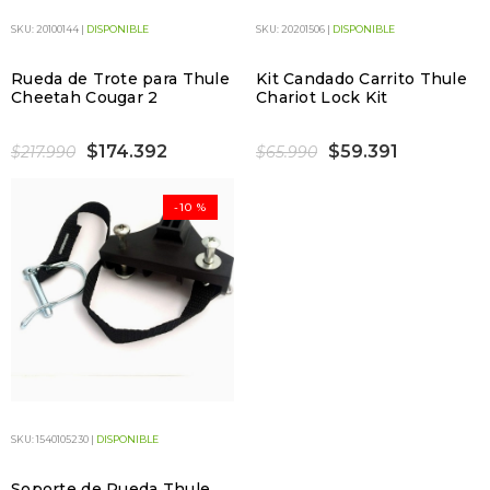
SKU: 20100144 |
DISPONIBLE
SKU: 20201506 |
DISPONIBLE
Rueda de Trote para Thule
Kit Candado Carrito Thule
Cheetah Cougar 2
Chariot Lock Kit
$174.392
$59.391
$217.990
$65.990
-10 %
SKU: 1540105230 |
DISPONIBLE
Soporte de Rueda Thule