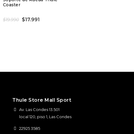
Coaster
$17.991
$19.990
Thule Store Mall Sport
Av. Las Condes 13.501
local 120, piso 1, Las Condes
22925 3585