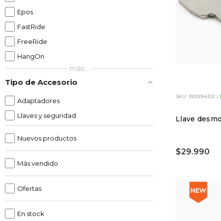
Epos
FastRide
FreeRide
HangOn
más...
Tipo de Accesorio
SKU: 1500054102 |
Adaptadores
Llaves y seguridad
Llave desmo
Nuevos productos
$29.990
Más vendido
Ofertas
En stock