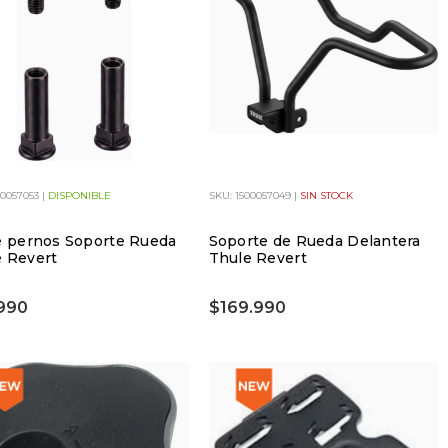
00057053 |
DISPONIBLE
SKU: 1500057049 |
SIN STOCK
e pernos Soporte Rueda
Soporte de Rueda Delantera
 Revert
Thule Revert
990
$169.990