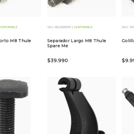
DISPONIBLE
SKU: 8523305001 |
DISPONIBLE
SKU: 15
orto M8 Thule
Separador Largo M8 Thule
Golil
Spare Me
$39.990
$9.9