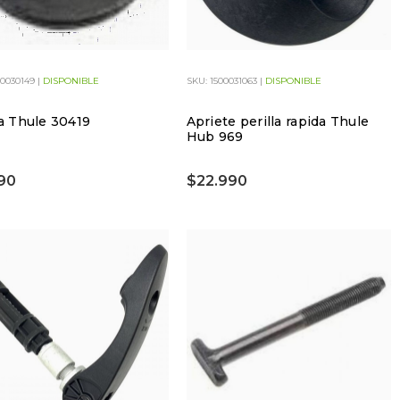
00030149 |
DISPONIBLE
SKU: 1500031063 |
DISPONIBLE
la Thule 30419
Apriete perilla rapida Thule
Hub 969
90
$22.990