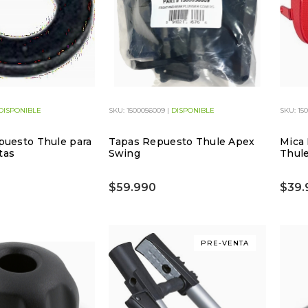
DISPONIBLE
SKU: 1500056009 |
DISPONIBLE
SKU: 15
epuesto Thule para
Tapas Repuesto Thule Apex
Mica 
tas
Swing
Thul
$59.990
$39.
PRE-VENTA