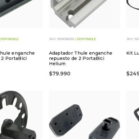
DISPONIBLE
SKU: 1500056055 |
DISPONIBLE
SKU: 15
Thule enganche
Adaptador Thule enganche
Kit L
 2 PortaBici
repuesto de 2 PortaBici
k
Helium
$79.990
$249