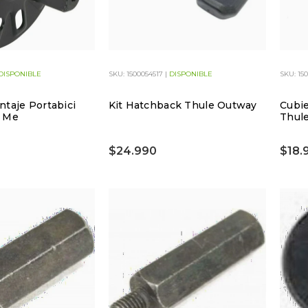
DISPONIBLE
SKU: 1500054517 |
DISPONIBLE
SKU: 15
ntaje Portabici
Kit Hatchback Thule Outway
Cubie
e Me
Thule
$24.990
$18.