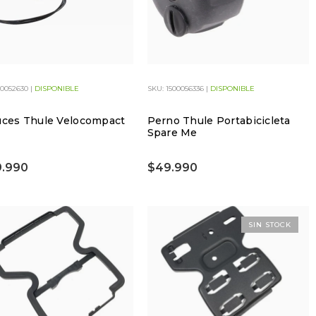
00052630 |
DISPONIBLE
SKU: 1500056336 |
DISPONIBLE
uces Thule Velocompact
Perno Thule Portabicicleta
Spare Me
.990
$49.990
SIN STOCK