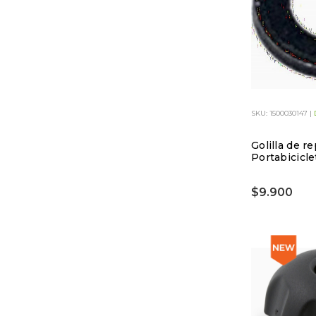
SKU: 1500030147 |
Golilla de r
Portabicicle
$9.900