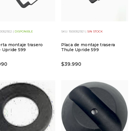
00052922 |
DISPONIBLE
SKU: 1500052921 |
SIN STOCK
rta montaje trasero
Placa de montaje trasera
 Upride 599
Thule Upride 599
990
$39.990