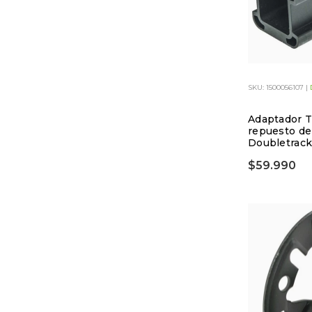
SKU: 1500056107 |
Adaptador 
repuesto de
Doubletrac
$59.990