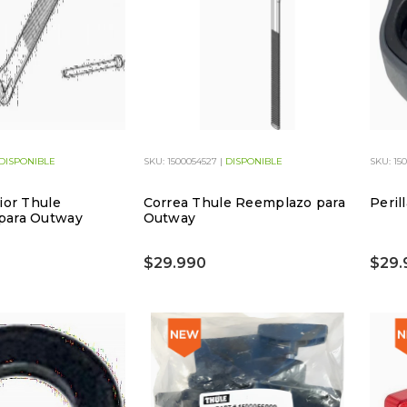
DISPONIBLE
SKU: 1500054527 |
DISPONIBLE
SKU: 15
ior Thule
Correa Thule Reemplazo para
Peril
para Outway
Outway
$29.990
$29.