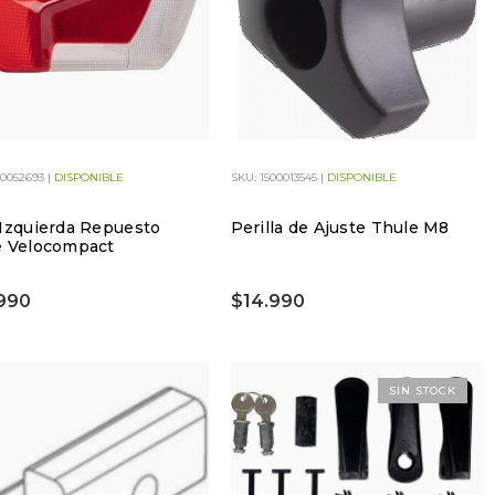
00052693 |
DISPONIBLE
SKU: 1500013545 |
DISPONIBLE
Izquierda Repuesto
Perilla de Ajuste Thule M8
e Velocompact
990
$14.990
SIN STOCK