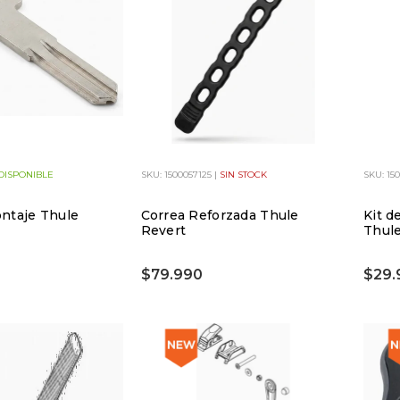
DISPONIBLE
SKU: 1500057125 |
SIN STOCK
SKU: 15
ntaje Thule
Correa Reforzada Thule
Kit d
Revert
Thule
$79.990
$29.