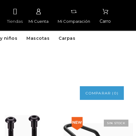
Tiendas
Carro
Mi Cuenta
Mi Comparación
y niños
Mascotas
Carpas
COMPARAR
(
0
)
SIN STOCK