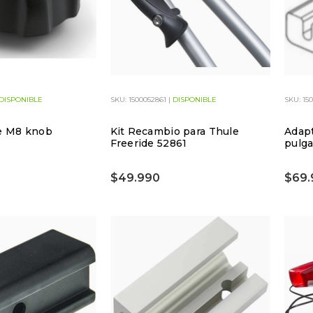
DISPONIBLE
SKU: 1500052861 |
DISPONIBLE
SKU: 15
le M8 knob
Kit Recambio para Thule
Adap
Freeride 52861
pulg
$49.990
$69.