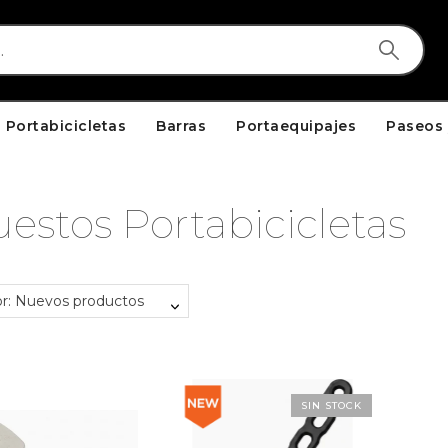
Portabicicletas
Barras
Portaequipajes
Paseos 
estos Portabicicletas
r: Nuevos productos
SIN STOCK