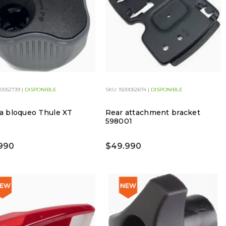
00052739 |
DISPONIBLE
SKU: 1500052674 |
DISPONIBLE
la bloqueo Thule XT
Rear attachment bracket
598001
990
$49.990