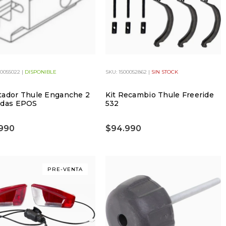
00055022 |
DISPONIBLE
SKU: 1500052862 |
SIN STOCK
tador Thule Enganche 2
Kit Recambio Thule Freeride
adas EPOS
532
990
$94.990
PRE-VENTA