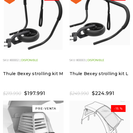
SKU: 800002 |
DISPONIBLE
SKU: 800003 |
DISPONIBLE
Thule Bexey strolling kit M
Thule Bexey strolling kit L
$197.991
$224.991
$219.990
$249.990
PRE-VENTA
-15 %