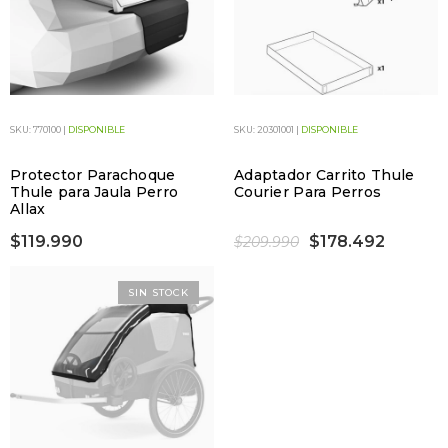
SKU: 770100 |
DISPONIBLE
SKU: 20301001 |
DISPONIBLE
Protector Parachoque
Adaptador Carrito Thule
Thule para Jaula Perro
Courier Para Perros
Allax
$119.990
$178.492
$209.990
SIN STOCK