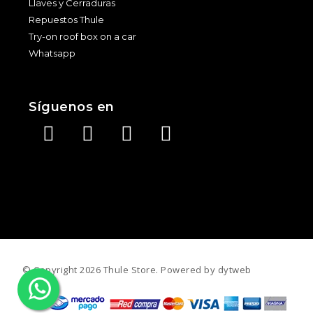
Llaves y Cerraduras
Repuestos Thule
Try-on roof box on a car
Whatsapp
Síguenos en
©️ Copyright 2026 Thule Store. Powered by
dytweb