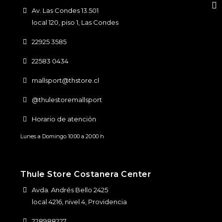
Av. Las Condes 13.501
local 120, piso 1, Las Condes
22925 3585
22583 0434
mallsport@thstore.cl
@thulestoremallsport
Horario de atención
Lunes a Domingo 10:00 a 20:00 h
Thule Store Costanera Center
Avda. Andrés Bello 2425
local 4216, nivel 4, Providencia
228988227