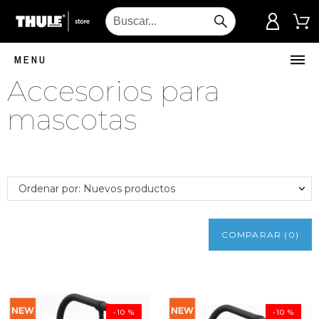
MENU
Accesorios para
mascotas
Ordenar por: Nuevos productos
COMPARAR
(
0
)
-10 %
-10 %