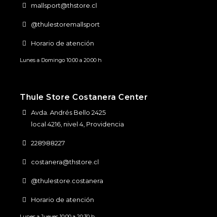
mallsport@thstore.cl
@thulestoremallsport
Horario de atención
Lunes a Domingo 10:00 a 20:00 h
Thule Store Costanera Center
Avda. Andrés Bello 2425
local 4216, nivel 4, Providencia
228988227
costanera@thstore.cl
@thulestore.costanera
Horario de atención
Lunes a Jueves 10:00 a 20:30 h