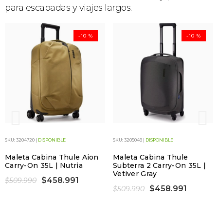
para escapadas y viajes largos.
-10 %
-10 %
SKU: 3204720 |
DISPONIBLE
SKU: 3205048 |
DISPONIBLE
Maleta Cabina Thule Aion
Maleta Cabina Thule
Carry-On 35L | Nutria
Subterra 2 Carry-On 35L |
Vetiver Gray
$458.991
$509.990
$458.991
$509.990