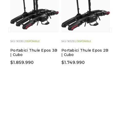
SKU: 903310 |
DISPONIBLE
SKU: 903210 |
DISPONIBLE
SK
Portabici Thule Epos 3B
Portabici Thule Epos 2B
P
| Cubo
| Cubo
L
$1.859.990
$1.749.990
$