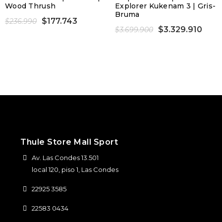
Wood Thrush
Explorer Kukenam 3 | Gris-
Bruma
$177.743
$236.990
$3.329.910
$3.699.900
Thule Store Mall Sport
Av. Las Condes 13.501
local 120, piso 1, Las Condes
22925 3585
22583 0434