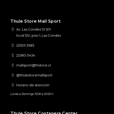
Thule Store Mall Sport
Av. Las Condes 13.501
local 120, piso 1, Las Condes
22925 3585
22583 0434
mallsport@thstore.cl
@thulestoremallsport
Horario de atención
Lunes a Domingo 10:00 a 20:00 h
Thule Store Costanera Center