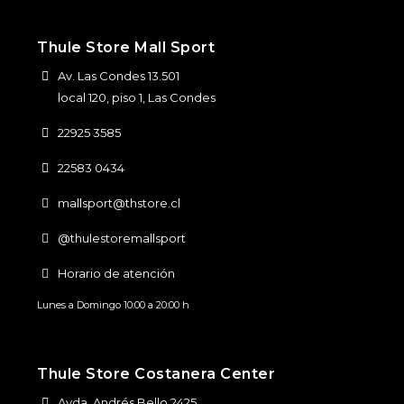
Thule Store Mall Sport
Av. Las Condes 13.501
local 120, piso 1, Las Condes
22925 3585
22583 0434
mallsport@thstore.cl
@thulestoremallsport
Horario de atención
Lunes a Domingo 10:00 a 20:00 h
Thule Store Costanera Center
Avda. Andrés Bello 2425