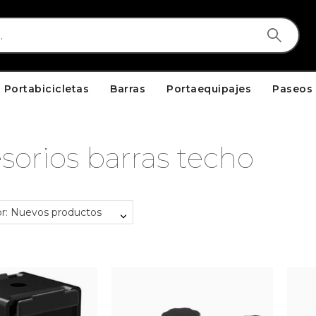
Portabicicletas
Barras
Portaequipajes
Paseos 
sorios barras techo
r: Nuevos productos