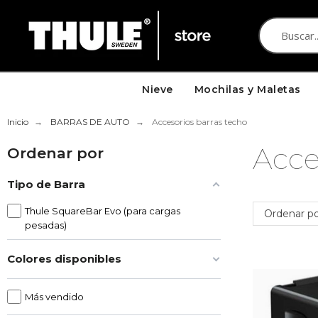
Nieve
Mochilas y Maletas
Inicio
BARRAS DE AUTO
Accesorios barras techo
Acce
Ordenar por
Tipo de Barra
Thule SquareBar Evo (para cargas
Ordenar po
pesadas)
Colores disponibles
Más vendido