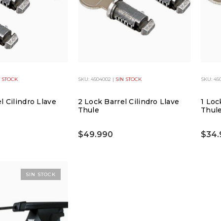
N STOCK
SKU: 4504002 |
SIN STOCK
SKU: 45
l Cilindro Llave
2 Lock Barrel Cilindro Llave
1 Loc
Thule
Thul
$49.990
$34.
SIN STOCK