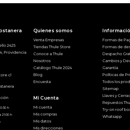
ostanera
Quienes somos
Informaci
Venta Empresas
Formas de Pa
llo 2425
Tiendas Thule Store
Formas de de
l 4, Providencia
Conoce a Thule
Despacho Grat
Nosotros
Cambios y De
Catálogo Thule 2024
Garantía
Blog
Políticas de P
ore.cl
Encuesta
Todos los pro
stanera
Sitemap
Llaves y Cerra
nción
Mi Cuenta
Repuestos Thu
Mi cuenta
20:30 h
Try-on roof bo
Mis compras
a 21:00 h
Whatsapp
Mis datos
h
Mis direcciones