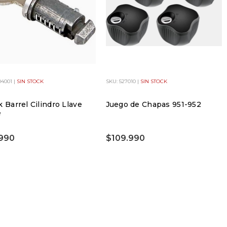
04001 |
SIN STOCK
SKU: 527010 |
SIN STOCK
k Barrel Cilindro Llave
Juego de Chapas 951-952
e
990
$109.990