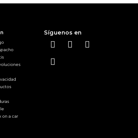
Síguenos en
ón
go
spacho
is
voluciones
rivacidad
ductos
duras
le
x on a car