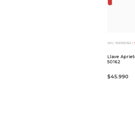
SKU: 1500050162 |
Llave Apriet
50162
$45.990