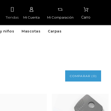
Tiendas
Carro
Mi Cuenta
Mi Comparación
y niños
Mascotas
Carpas
COMPARAR
(
0
)