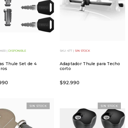
0400 |
DISPONIBLE
SKU: 477 |
SIN STOCK
s Thule Set de 4
Adaptador Thule para Techo
dros
corto
990
$92.990
SIN STOCK
SIN STOCK