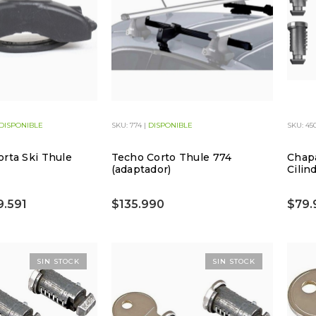
DISPONIBLE
SKU: 774 |
DISPONIBLE
SKU: 45
orta Ski Thule
Techo Corto Thule 774
Chapa
(adaptador)
Cilin
9.591
$135.990
$79.
SIN STOCK
SIN STOCK