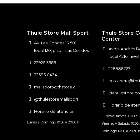
Thule Store Mall Sport
Thule Store C
Center
Av. Las Condes 13.501
Avda. Andrés Be
local 120, piso 1, Las Condes
local 4216, nive
22925 3585
228988227
22583 0434
costanera@thst
mallsport@thstore.cl
@thulestore.co
@thulestoremallsport
Horario de ate
Horario de atención
Lunes a Jueves 10:00 a 
Lunes a Domingo 10:00 a 20:00 h
Viernes y Sábado 10:00 
Domingo 10:00 a 20:30 