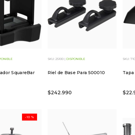
PONIBLE
SKU: 25100 |
DISPONIBLE
SKU: 71
ador SquareBar
Riel de Base Para 500010
Tapa 
$242.990
$22.
-10 %