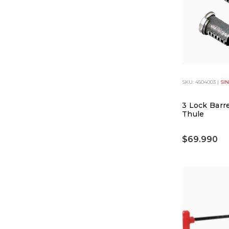
SKU: 4504003 |
SI
3 Lock Barre
Thule
$69.990