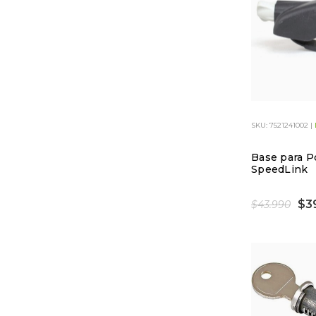
SKU: 7521241002 |
Base para P
SpeedLink
$3
$43.990