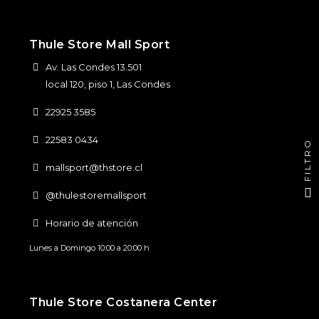
Thule Store Mall Sport
Av. Las Condes 13.501
local 120, piso 1, Las Condes
22925 3585
22583 0434
FILTRO
mallsport@thstore.cl
@thulestoremallsport
Horario de atención
Lunes a Domingo 10:00 a 20:00 h
Thule Store Costanera Center