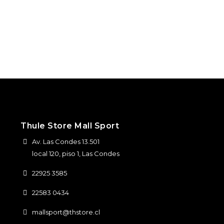
Thule Store Mall Sport
Av. Las Condes 13.501
local 120, piso 1, Las Condes
22925 3585
22583 0434
mallsport@thstore.cl