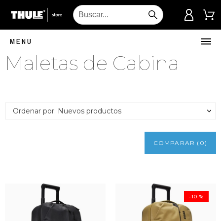
MENU
Maletas de Cabina
Ordenar por: Nuevos productos
COMPARAR
(
0
)
-10 %