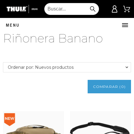
MENU
Riñonera Banano
Ordenar por: Nuevos productos
COMPARAR
(
0
)