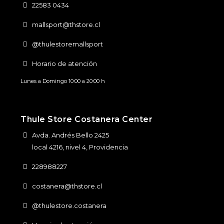
22583 0434
mallsport@thstore.cl
@thulestoremallsport
Horario de atención
Lunes a Domingo 10:00 a 20:00 h
Thule Store Costanera Center
Avda. Andrés Bello 2425
local 4216, nivel 4, Providencia
228988227
costanera@thstore.cl
@thulestore.costanera