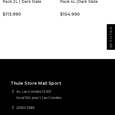
Pack 2L | Dark Slate
Pack 4L |Dark Slate
$113.990
$154.990
FILTRO
Thule Store Mall Sport
Av. Las Condes 13.501
local 120, piso 1, Las Condes
22925 3585