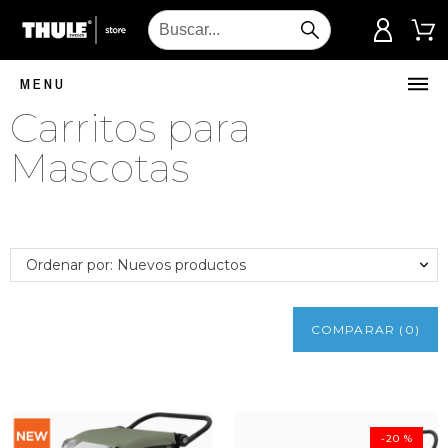
MENU
Carritos para
Mascotas
Ordenar por: Nuevos productos
COMPARAR
(
0
)
-20 %