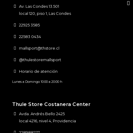
Av. Las Condes 13.501
local 120, piso 1, Las Condes
22925 3585
22583 0434
mallsport@thstore.cl
@thulestoremallsport
Horario de atención
Lunes a Domingo 10:00 a 20:00 h
Thule Store Costanera Center
Avda. Andrés Bello 2425
local 4216, nivel 4, Providencia
228988227