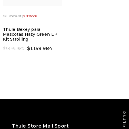
SKU: 800001-ST |
SIN STOCK
Thule Bexey para
Mascotas Hazy Green L +
Kit Strolling
$1.159.984
$1.449.980
FILTRO
Thule Store Mall Sport