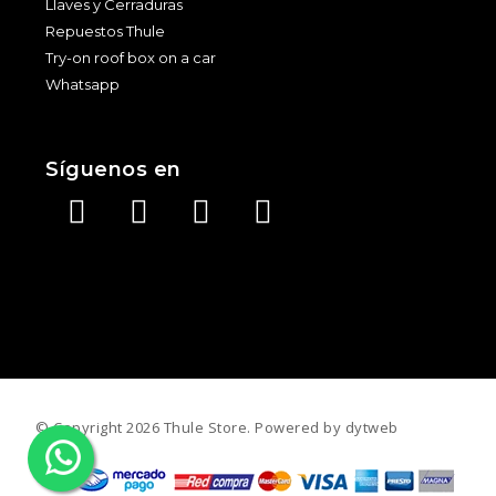
Llaves y Cerraduras
Repuestos Thule
Try-on roof box on a car
Whatsapp
Síguenos en
©️ Copyright 2026 Thule Store. Powered by
dytweb