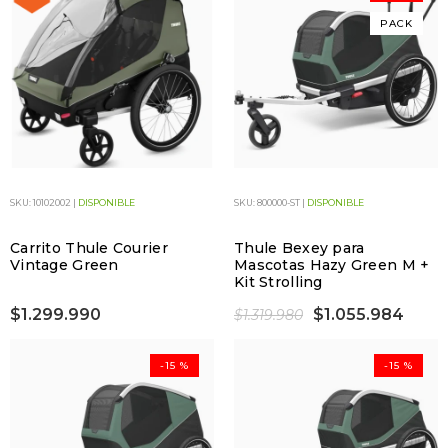
PACK
SKU: 10102002 |
DISPONIBLE
SKU: 800000-ST |
DISPONIBLE
Carrito Thule Courier
Thule Bexey para
Vintage Green
Mascotas Hazy Green M +
Kit Strolling
$1.299.990
$1.055.984
$1.319.980
-15 %
-15 %