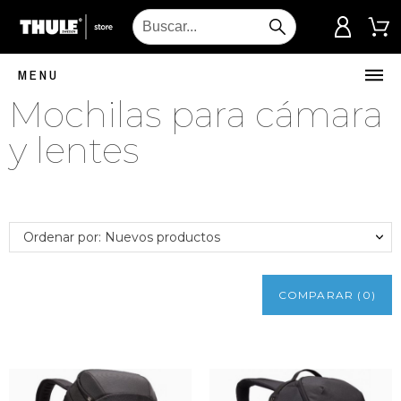
MENU
Mochilas para cámara
y lentes
Ordenar por: Nuevos productos
COMPARAR
(
0
)