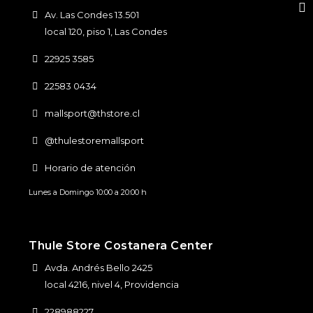
Av. Las Condes 13.501
local 120, piso 1, Las Condes
22925 3585
22583 0434
mallsport@thstore.cl
@thulestoremallsport
Horario de atención
Lunes a Domingo 10:00 a 20:00 h
Thule Store Costanera Center
Avda. Andrés Bello 2425
local 4216, nivel 4, Providencia
228988227