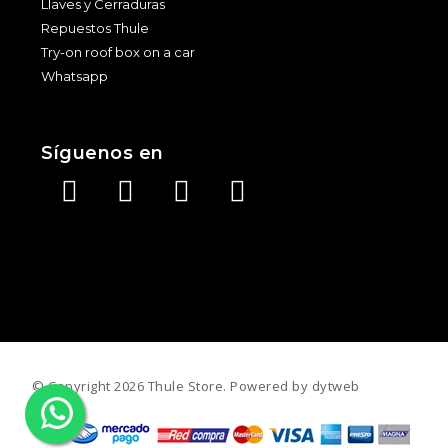
Llaves y Cerraduras
Repuestos Thule
Try-on roof box on a car
Whatsapp
Síguenos en
©️ Copyright 2026 Thule Store. Powered by
dytweb