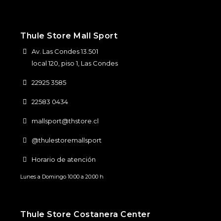
Thule Store Mall Sport
Av. Las Condes 13.501
local 120, piso 1, Las Condes
22925 3585
22583 0434
mallsport@thstore.cl
@thulestoremallsport
Horario de atención
Lunes a Domingo 10:00 a 20:00 h
Thule Store Costanera Center