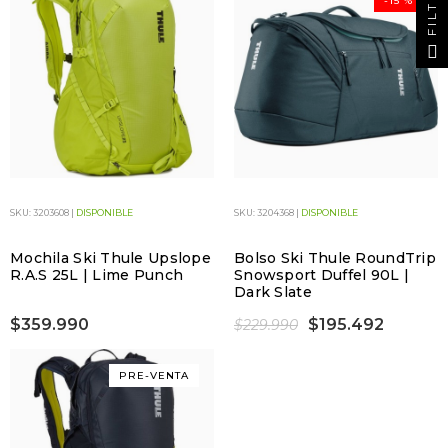
FILTRO
-15 %
SKU: 3203608 |
DISPONIBLE
SKU: 3204368 |
DISPONIBLE
Mochila Ski Thule Upslope
Bolso Ski Thule RoundTrip
R.A.S 25L | Lime Punch
Snowsport Duffel 90L |
Dark Slate
$359.990
$195.492
$229.990
PRE-VENTA