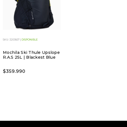
SKU: 3203607 |
DISPONIBLE
Mochila Ski Thule Upslope
R.A.S 25L | Blackest Blue
$359.990