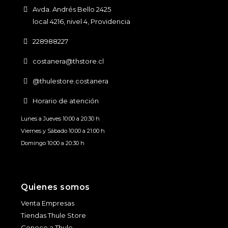
Avda. Andrés Bello 2425
local 4216, nivel 4, Providencia
228988227
costanera@thstore.cl
@thulestore.costanera
Horario de atención
Lunes a Jueves 10:00 a 20:30 h
Viernes y Sábado 10:00 a 21:00 h
Domingo 10:00 a 20:30 h
Quienes somos
Venta Empresas
Tiendas Thule Store
Conoce a Thule