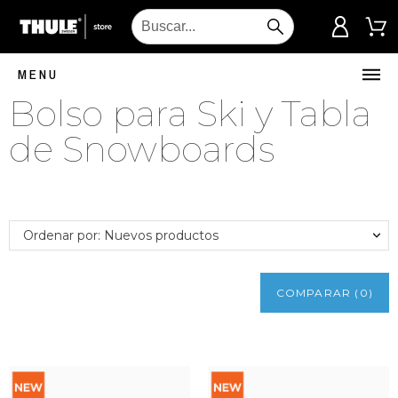
MENU
Bolso para Ski y Tabla
de Snowboards
Ordenar por: Nuevos productos
COMPARAR
(
0
)