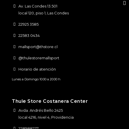
Av. Las Condes 13.501
local 120, piso 1, Las Condes
22925 3585
22583 0434
mallsport@thstore.cl
@thulestoremallsport
Horario de atención
Lunes a Domingo 10:00 a 20:00 h
Thule Store Costanera Center
Avda. Andrés Bello 2425
local 4216, nivel 4, Providencia
228988227