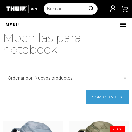
MENU
Mochilas para
notebook
Ordenar por: Nuevos productos
COMPARAR
(
0
)
-10 %