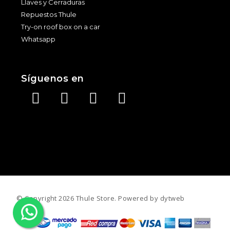
Llaves y Cerraduras
Repuestos Thule
Try-on roof box on a car
Whatsapp
Síguenos en
©️ Copyright 2026 Thule Store. Powered by
dytweb