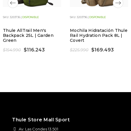
SKU: 3203736 |
DISPONIBLE
SKU: 3203796 |
DISPONIBLE
Thule AllTrail Men's
Mochila Hidratación Thule
Backpack 25L | Garden
Rail Hydration Pack 8L |
Green
Covert
$116.243
$169.493
$154.990
$225.990
Thule Store Mall Sport
Av. Las Condes 13.501