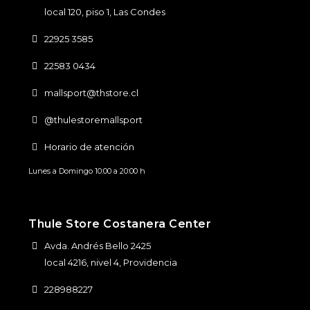
local 120, piso 1, Las Condes
22925 3585
22583 0434
mallsport@thstore.cl
@thulestoremallsport
Horario de atención
Lunes a Domingo 10:00 a 20:00 h
Thule Store Costanera Center
Avda. Andrés Bello 2425
local 4216, nivel 4, Providencia
228988227