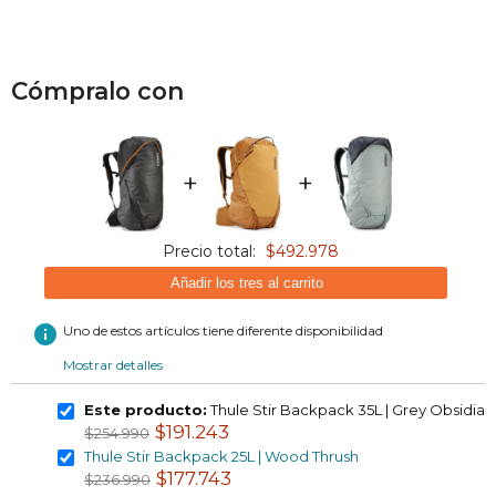
Cómpralo con
+
+
Precio total:
$492.978
Añadir los tres al carrito
info
Uno de estos artículos tiene diferente disponibilidad
Mostrar detalles
Este producto:
Thule Stir Backpack 35L | Grey Obsidian
$191.243
$254.990
Thule Stir Backpack 25L | Wood Thrush
$177.743
$236.990