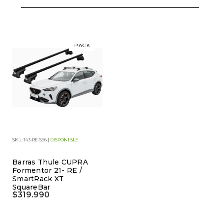
PACK
SKU: 143-RE-SS6 |
DISPONIBLE
Barras Thule CUPRA
Formentor 21- RE /
SmartRack XT
SquareBar
$319.990