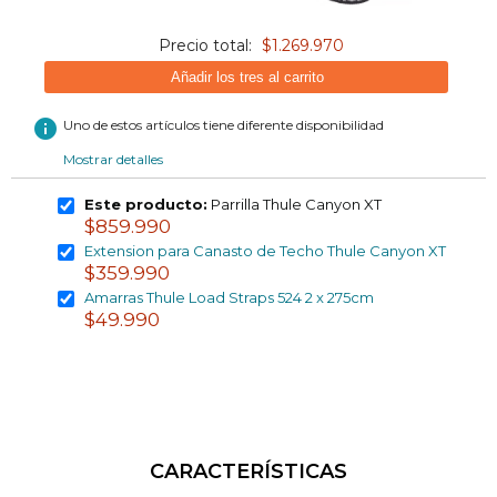
Precio total:
$1.269.970
Añadir los tres al carrito
info
Uno de estos artículos tiene diferente disponibilidad
Mostrar detalles
Este producto:
Parrilla Thule Canyon XT
$859.990
Extension para Canasto de Techo Thule Canyon XT
$359.990
Amarras Thule Load Straps 524 2 x 275cm
$49.990
CARACTERÍSTICAS