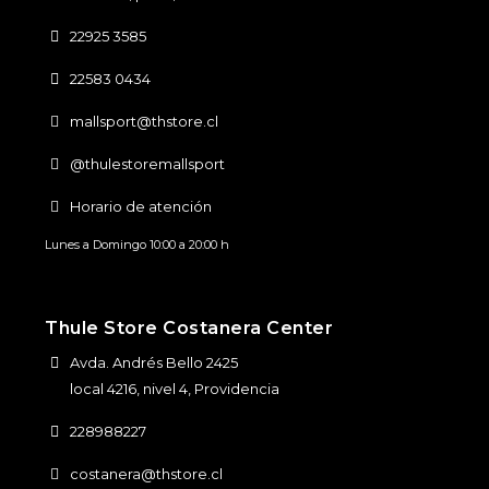
22925 3585
22583 0434
mallsport@thstore.cl
@thulestoremallsport
Horario de atención
Lunes a Domingo 10:00 a 20:00 h
Thule Store Costanera Center
Avda. Andrés Bello 2425
local 4216, nivel 4, Providencia
228988227
costanera@thstore.cl