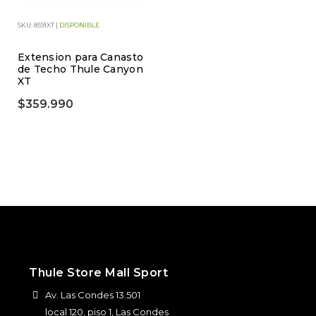
SKU: 8591XT |
DISPONIBLE
Extension para Canasto
de Techo Thule Canyon
XT
$359.990
Thule Store Mall Sport
Av. Las Condes 13.501
local 120, piso 1, Las Condes