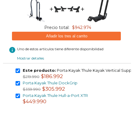
+
+
Precio total:
$942.974
Añadir los tres al carrito
info
Uno de estos artículos tiene diferente disponibilidad
Mostrar detalles
Este producto:
Porta Kayak Thule Kayak Vertical Suppo
$186.992
$219.990
Porta Kayak Thule DockGrip
$305.992
$359.990
Porta Kayak Thule Hull-a-Port XTR
$449.990