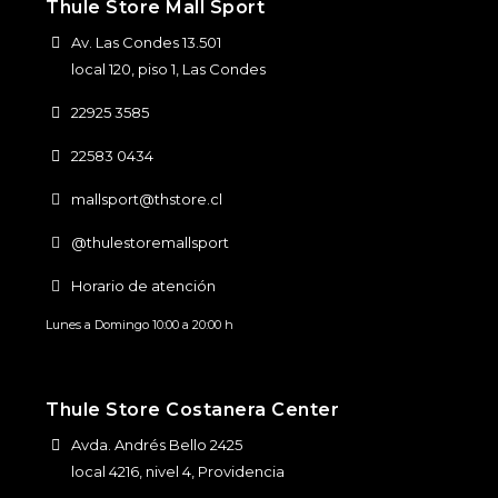
Thule Store Mall Sport
Av. Las Condes 13.501
local 120, piso 1, Las Condes
22925 3585
22583 0434
mallsport@thstore.cl
@thulestoremallsport
Horario de atención
Lunes a Domingo 10:00 a 20:00 h
Thule Store Costanera Center
Avda. Andrés Bello 2425
local 4216, nivel 4, Providencia