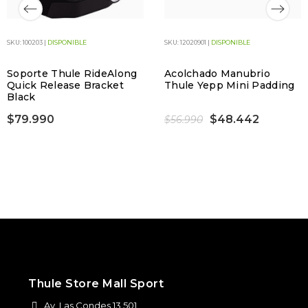
SKU: 100203 |
DISPONIBLE
SKU: 12020901 |
DISPONIBLE
Soporte Thule RideAlong
Acolchado Manubrio
Quick Release Bracket
Thule Yepp Mini Padding
Black
$79.990
$48.442
$56.990
Thule Store Mall Sport
Av. Las Condes 13.501