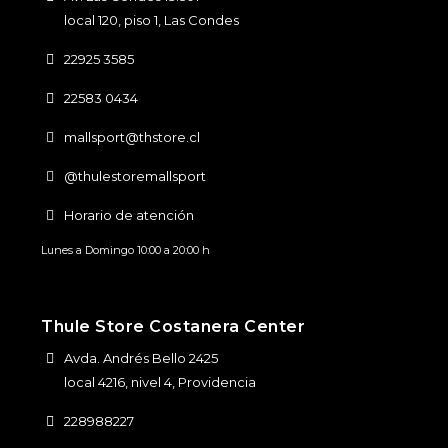
local 120, piso 1, Las Condes
22925 3585
22583 0434
mallsport@thstore.cl
@thulestoremallsport
Horario de atención
Lunes a Domingo 10:00 a 20:00 h
Thule Store Costanera Center
Avda. Andrés Bello 2425
local 4216, nivel 4, Providencia
228988227