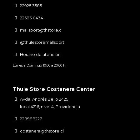
22925 3585
22583 0434
mallsport@thstore.cl
@thulestoremallsport
Horario de atención
Lunes a Domingo 10:00 a 20:00 h
Thule Store Costanera Center
Avda. Andrés Bello 2425
local 4216, nivel 4, Providencia
228988227
costanera@thstore.cl