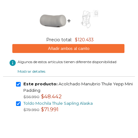
+
Precio total:
$120.433
Añadir ambos al carrito
info
Algunos de estos artículos tienen diferente disponibilidad
Mostrar detalles
Este producto:
Acolchado Manubrio Thule Yepp Mini
Padding
$48.442
$56.990
Toldo Mochila Thule Sapling Alaska
$71.991
$79.990