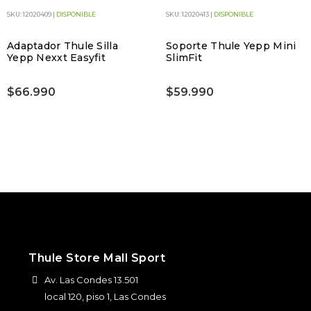
SKU: 12020409 |
DISPONIBLE
SKU: 12020413 |
DISPONIBLE
Adaptador Thule Silla
Soporte Thule Yepp Mini
Yepp Nexxt Easyfit
SlimFit
$66.990
$59.990
Thule Store Mall Sport
Av. Las Condes 13.501
local 120, piso 1, Las Condes