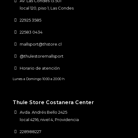
Av. Las Condes 13.501
local 120, piso 1, Las Condes
22925 3585
22583 0434
mallsport@thstore.cl
@thulestoremallsport
Horario de atención
Lunes a Domingo 10:00 a 20:00 h
Thule Store Costanera Center
Avda. Andrés Bello 2425
local 4216, nivel 4, Providencia
228988227