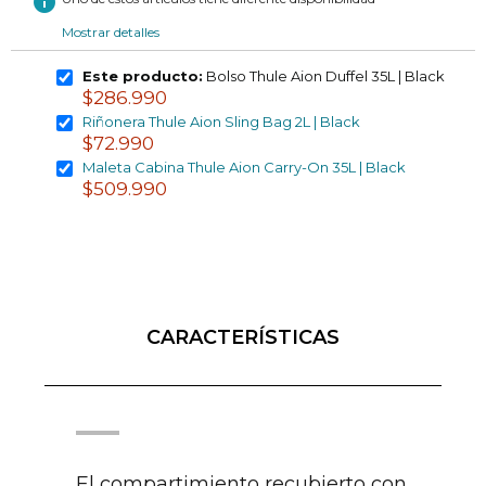
info
Mostrar detalles
Este producto:
Bolso Thule Aion Duffel 35L | Black
$286.990
Riñonera Thule Aion Sling Bag 2L | Black
$72.990
Maleta Cabina Thule Aion Carry-On 35L | Black
$509.990
CARACTERÍSTICAS
El compartimiento recubierto con