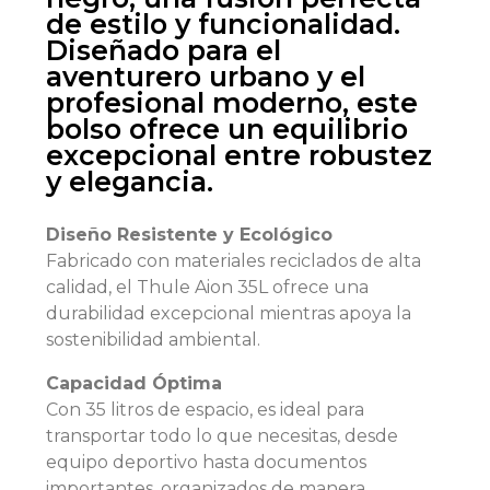
de estilo y funcionalidad.
Diseñado para el
aventurero urbano y el
profesional moderno, este
bolso ofrece un equilibrio
excepcional entre robustez
y elegancia.
Diseño Resistente y Ecológico
Fabricado con materiales reciclados de alta
calidad, el Thule Aion 35L ofrece una
durabilidad excepcional mientras apoya la
sostenibilidad ambiental.
Capacidad Óptima
Con 35 litros de espacio, es ideal para
transportar todo lo que necesitas, desde
equipo deportivo hasta documentos
importantes, organizados de manera