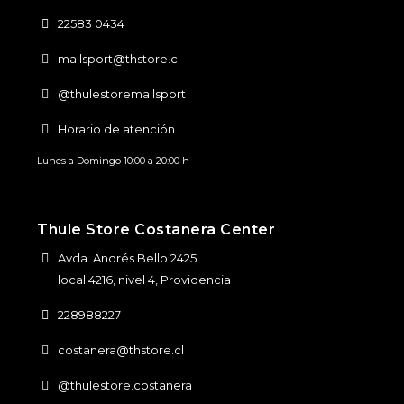
22583 0434
mallsport@thstore.cl
@thulestoremallsport
Horario de atención
Lunes a Domingo 10:00 a 20:00 h
Thule Store Costanera Center
Avda. Andrés Bello 2425
local 4216, nivel 4, Providencia
228988227
costanera@thstore.cl
@thulestore.costanera