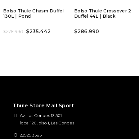
Bolso Thule Chasm Duffel
Bolso Thule Crossover 2
130L | Pond
Duffel 44L | Black
$235.442
$286.990
$276.990
Thule Store Mall Sport
Av. Las Condes 13.501
local 120, piso 1, Las Condes
22925 3585