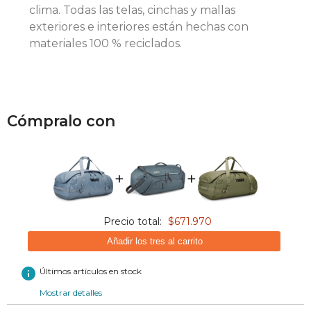
clima. Todas las telas, cinchas y mallas
exteriores e interiores están hechas con
materiales 100 % reciclados.
Cómpralo con
+
+
Precio total:
$671.970
Añadir los tres al carrito
info
Últimos artículos en stock
Mostrar detalles