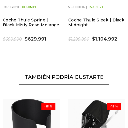
SKU: 11300208 |
DISPONIBLE
SKU: 11000002 |
DISPONIBLE
Coche Thule Spring |
Coche Thule Sleek | Black
Black Misty Rose Melange
Midnight
$629.991
$1.104.992
$699.990
$1.299.990
TAMBIÉN PODRÍA GUSTARTE
-15 %
-15 %