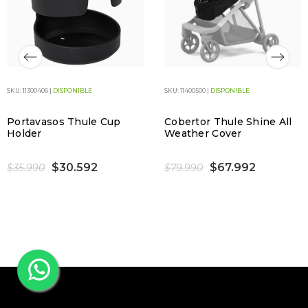
SKU: 11300406 |
DISPONIBLE
SKU: 11400500 |
DISPONIBLE
Portavasos Thule Cup
Cobertor Thule Shine All
Holder
Weather Cover
$30.592
$67.992
$35.990
$79.990