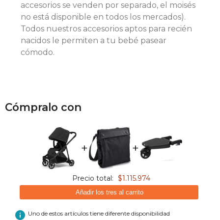
accesorios se venden por separado, el moisés
no está disponible en todos los mercados).
Todos nuestros accesorios aptos para recién
nacidos le permiten a tu bebé pasear
cómodo.
Cómpralo con
+
+
Precio total:
$1.115.974
Añadir los tres al carrito
info
Uno de estos artículos tiene diferente disponibilidad