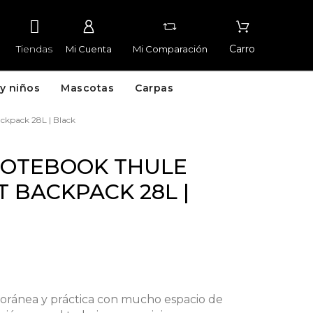
Tiendas
Carro
Mi Cuenta
Mi Comparación
y niños
Mascotas
Carpas
ckpack 28L | Black
NOTEBOOK THULE
 BACKPACK 28L |
ránea y práctica con mucho espacio de