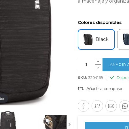
almacenaje y organizaci
Colores disponibles
Black
AÑADIR 
|
SKU:
3204169
Dispon
Añadir a comparar
der