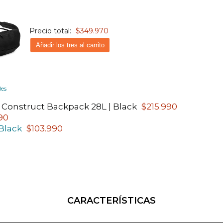
Precio total:
$349.970
Añadir los tres al carrito
les
Construct Backpack 28L | Black
$215.990
90
 Black
$103.990
CARACTERÍSTICAS