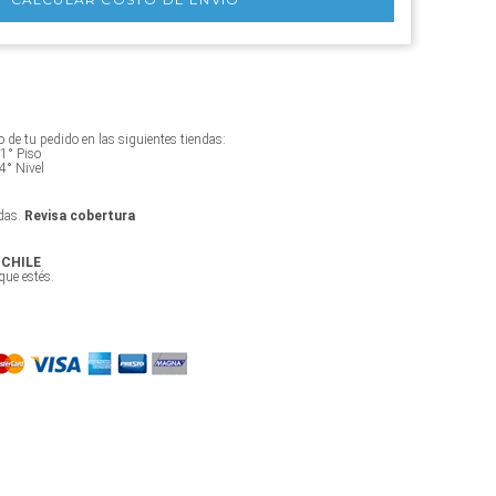
iro de tu pedido en las siguientes tiendas:
 1° Piso
4° Nivel
das.
Revisa cobertura
 CHILE
ue estés.