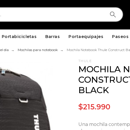
Portabicicletas
Barras
Portaequipajes
Paseos 
el día
Mochilas para notebook
Mochila Notebook Thule Construct Ba
THULE
MOCHILA 
CONSTRUCT
BLACK
$215.990
Una mochila contempo