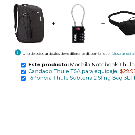
+
+
info
Uno de estos artículos tiene diferente disponibilidad
Mostrar detal
Este producto:
Mochila Notebook Thule 
Candado Thule TSA para equipaje
$29.9
Riñonera Thule Subterra 2 Sling Bag 3L |