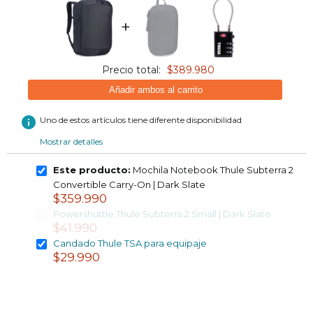
+
Precio total:
$389.980
Añadir ambos al carrito
info
Uno de estos artículos tiene diferente disponibilidad
Mostrar detalles
Este producto:
Mochila Notebook Thule Subterra 2
Convertible Carry-On | Dark Slate
$359.990
Powershuttle Thule Subterra 2 Small | Dark Slate
$41.990
Candado Thule TSA para equipaje
$29.990