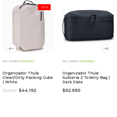
-15 %
SKU: 3204861 |
DISPONIBLE
SKU: 3205069 |
DISPONIBLE
Organizador Thule
Organizador Thule
Clean/Dirty Packing Cube
Subterra 2 Toiletry Bag |
| White
Dark Slate
$44.192
$92.990
$51.990