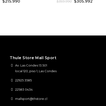
$215.990
$305.992
$359.990
Thule Store Mall Sport
Av. Las Condes 13.501
local 120, piso 1, Las Condes
22925 3585
22583 0434
mallsport@thstore.cl