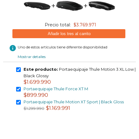
+
+
Precio total:
$3.769.971
Añadir los tres al carrito
info
Uno de estos artículos tiene diferente disponibilidad
Mostrar detalles
Este producto:
Portaequipaje Thule Motion 3 XL Low |
Black Glossy
$1.699.990
Portaequipaje Thule Force XT M
$899.990
Portaequipaje Thule Motion XT Sport | Black Gloss
$1.169.991
$1.299.990