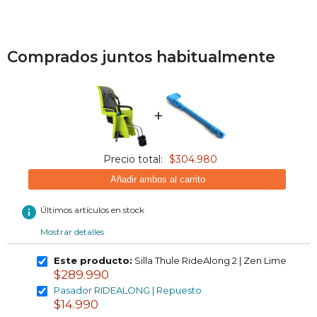
Comprados juntos habitualmente
+
Precio total:
$304.980
Añadir ambos al carrito
info
Últimos artículos en stock
Mostrar detalles
Este producto:
Silla Thule RideAlong 2 | Zen Lime
$289.990
Pasador RIDEALONG | Repuesto
$14.990