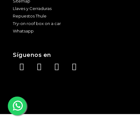
Sitemap
Llaves y Cerraduras
Repuestos Thule
Try-on roof box on a car
Whatsapp
Síguenos en
©️ Copyright 2026 Thule Store. Powered by
dytweb