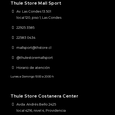
Thule Store Mall Sport
Av. Las Condes 13.501
local 120, piso 1, Las Condes
22925 3585
22583 0434
mallsport@thstore.cl
@thulestoremallsport
Horario de atención
Lunes a Domingo 10:00 a 20:00 h
Thule Store Costanera Center
Avda. Andrés Bello 2425
local 4216, nivel 4, Providencia