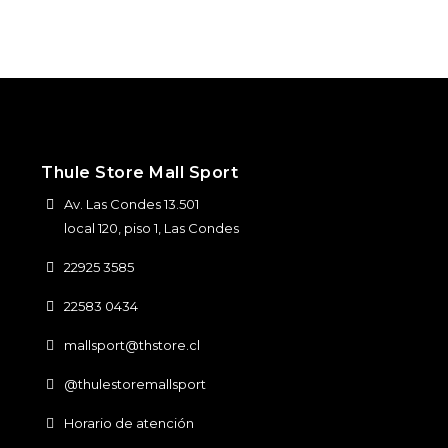
Thule Store Mall Sport
Av. Las Condes 13.501
local 120, piso 1, Las Condes
22925 3585
22583 0434
mallsport@thstore.cl
@thulestoremallsport
Horario de atención