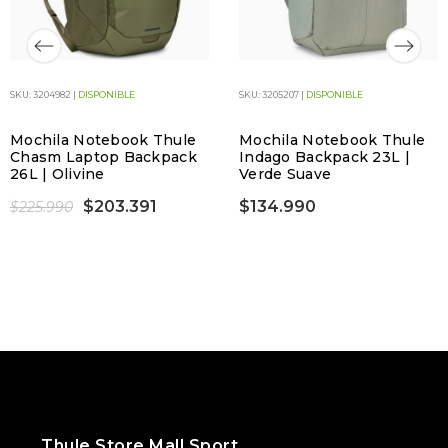
SKU: 3204982 |
DISPONIBLE
SKU: 3205207 |
DISPONIBLE
Mochila Notebook Thule
Mochila Notebook Thule
Chasm Laptop Backpack
Indago Backpack 23L |
26L | Olivine
Verde Suave
$203.391
$134.990
$225.990
Thule Store Mall Sport