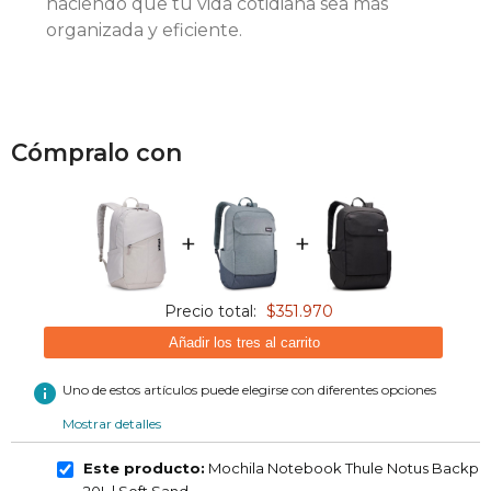
haciendo que tu vida cotidiana sea más
organizada y eficiente.
Cómpralo con
+
+
Precio total:
$351.970
Añadir los tres al carrito
info
Uno de estos artículos puede elegirse con diferentes opciones
Mostrar detalles
Este producto:
Mochila Notebook Thule Notus Backpa
20L | Soft Sand