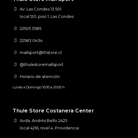
Av. Las Condes 13.501
local 120, piso 1, Las Condes
22925 3585
22583 0434
mallsport@thstore.cl
@thulestoremallsport
Horario de atención
Lunes a Domingo 10:00 a 20:00 h
Thule Store Costanera Center
Avda. Andrés Bello 2425
local 4216, nivel 4, Providencia