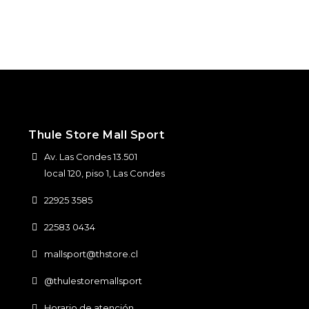
Thule Store Mall Sport
Av. Las Condes 13.501
local 120, piso 1, Las Condes
22925 3585
22583 0434
mallsport@thstore.cl
@thulestoremallsport
Horario de atención