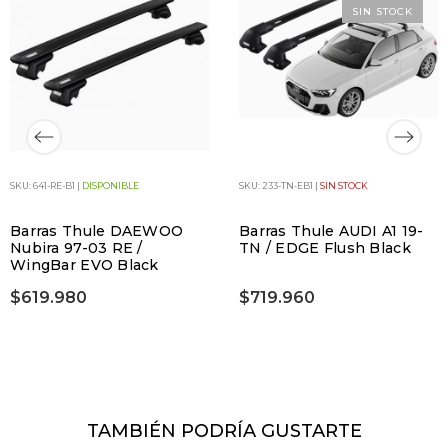
SIN STOCK
SKU: 641-RE-B1 |
DISPONIBLE
SKU: 233-TN-EB1 |
SIN STOCK
Barras Thule DAEWOO
Barras Thule AUDI A1 19-
Nubira 97-03 RE /
TN / EDGE Flush Black
WingBar EVO Black
$619.980
$719.960
TAMBIÉN PODRÍA GUSTARTE